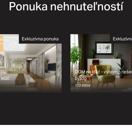
Ponuka nehnuteľností
Exkluzívna ponuka
Exkluzív
ad
DOM na kľúč - výborne riešen
 kľúč
bytdg
172 990
€