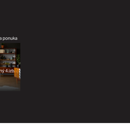
na ponuka
ý 4.izb.