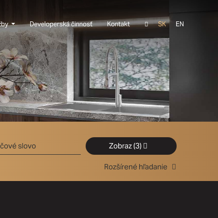
žby
Developerská činnosť
Kontakt
SK
EN
Zobraz
(3)
Rozšírené hľadanie