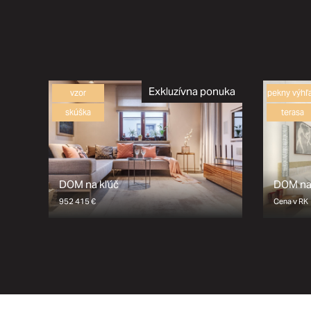
Exkluzívna ponuka
vzor
pekny výhľ
skúška
terasa
DOM na kľúč
DOM na
952 415
€
Cena v RK