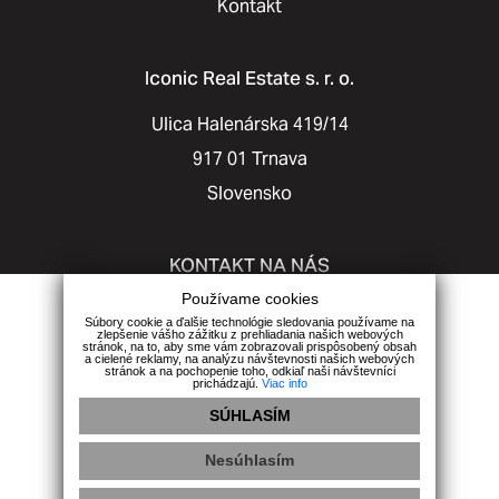
Kontakt
Iconic Real Estate s. r. o.
Ulica Halenárska 419/14
917 01 Trnava
Slovensko
KONTAKT NA NÁS
Používame cookies
+421 903 442 041
Súbory cookie a ďalšie technológie sledovania používame na
zlepšenie vášho zážitku z prehliadania našich webových
info@iconicreal.sk
stránok, na to, aby sme vám zobrazovali prispôsobený obsah
a cielené reklamy, na analýzu návštevnosti našich webových
stránok a na pochopenie toho, odkiaľ naši návštevníci
prichádzajú.
Viac info
Facebook
|
Instagram
SÚHLASÍM
Nesúhlasím
RP
|
GDPR
|
VPS
|
Cookies
|
EK